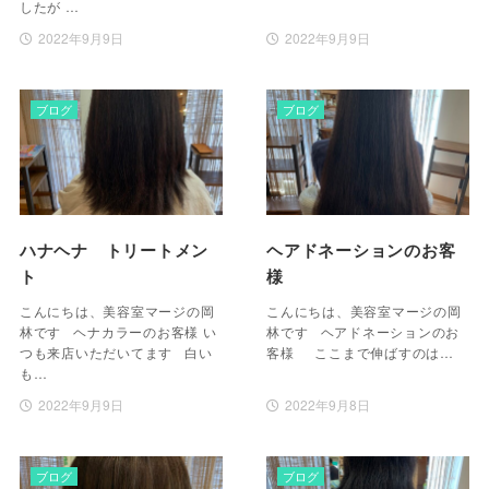
したが …
2022年9月9日
2022年9月9日
ブログ
ブログ
ハナヘナ トリートメン
ヘアドネーションのお客
ト
様
こんにちは、美容室マージの岡
こんにちは、美容室マージの岡
林です ヘナカラーのお客様 い
林です ヘアドネーションのお
つも来店いただいてます 白い
客様 ここまで伸ばすのは…
も…
2022年9月9日
2022年9月8日
ブログ
ブログ