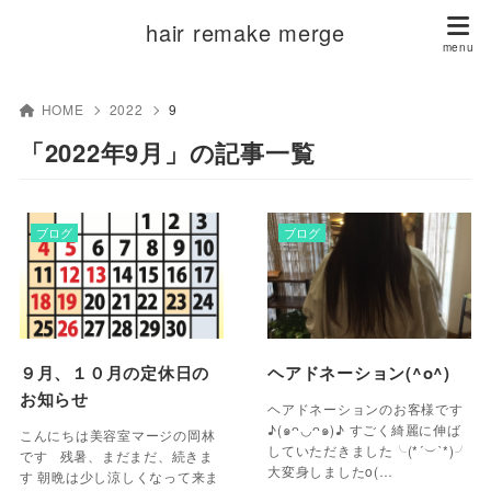
hair remake merge
HOME
2022
9
「2022年9月」の記事一覧
ブログ
ブログ
９月、１０月の定休日の
ヘアドネーション(^o^)
お知らせ
ヘアドネーションのお客様です
♪(๑ᴖ◡ᴖ๑)♪ すごく綺麗に伸ば
こんにちは美容室マージの岡林
していただきました╰(*´︶`*)╯
です 残暑、まだまだ、続きま
大変身しましたo(…
す 朝晩は少し涼しくなって来ま