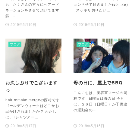
も、たくさんの方々にヘアード
ョンさせて頂きました(๑>◡<๑)
ネーションをさせて頂いてます
スッキリ切りたい…
🤗 …
2019年5月19日
2019年5月19日
ブログ
ブログ
お久しぶりでございます
母の日に、屋上でBBQ
っ
こんにちは、美容室マージの岡
林です 日曜日は母の日 今月
hair remake mergeの西村です
は、２６日（日曜日）が子供達
ゴールデンウィークはどこかお
の運動会の…
出かけされましたか？ わたし
は、Tシャツアー…
2019年5月17日
2019年5月15日