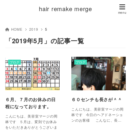
hair remake merge
HOME
2019
5
「2019年5月」の記事一覧
ブログ
ブログ
６月、７月のお休みの日
６０センチも長さが＾＾
程になっております。
こんにちは、美容室マージの岡
林です 今日のヘアドネーショ
こんにちは、美容室マージの岡
ンのお客様 こんなに、長…
林です ５月は、変則でお休み
をいただきありがとうございま