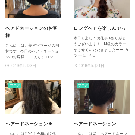
ヘアドネーションのお客
ロングヘアを楽しんでっ
様
本日も楽しくお仕事♪ありがと
うございます！ M様のカラー
こんにちは、美容室マージの岡
をさせていただきましたーー カ
林です 今日のヘアドネーショ
ラーは、今…
ンのお客様 こんなにロン…
2019年5月23日
2019年5月21日
ブログ
ブログ
ヘアードネーション🍀
ヘアードネーション
こんにちは(*ˊᵕˋ*) 令和の時代
こんにちは😊 ヘアードネーシ