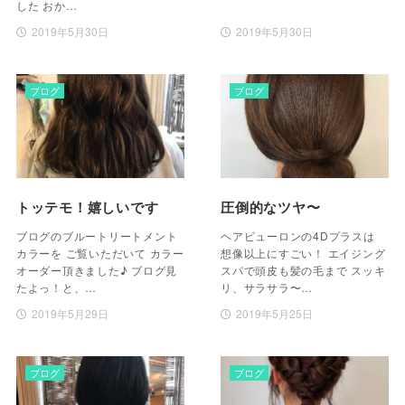
した おか…
2019年5月30日
2019年5月30日
ブログ
ブログ
トッテモ！嬉しいです
圧倒的なツヤ〜
ブログのブルートリートメント
ヘアビューロンの4Dプラスは
カラーを ご覧いただいて カラー
想像以上にすごい！ エイジング
オーダー頂きました♪ ブログ見
スパで頭皮も髪の毛まで スッキ
たよっ！と、…
リ、サラサラ〜…
2019年5月29日
2019年5月25日
ブログ
ブログ