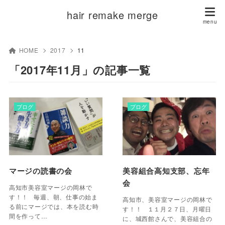
hair remake merge
HOME
2017
11
「2017年11月」の記事一覧
ブログ
ブログ
マージの読書の会
美容組合高知支部、忘年
会
高知市美容室マージの岡林で
す！！ 毎週、朝、仕事の始ま
高知市、美容室マージの岡林で
る前にマージでは、本を読む時
す！！ １１月２７日、月曜日
間を作って…
に、城西館さんで、美容組合の