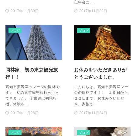
忘年会に…
2017年11月30日
2017年11月29日
ブログ
ブログ
岡林家、初の東京観光旅
お休みをいただきありが
行！！
とうございました。
高知市美容室のマージの岡林で
こんにちは、高知市美容室マー
す。 初の東京観光旅行へ行っ
ジの岡林です！！ １９日から
てきました。 子供達は初飛行
２２日まで、お休みをいただ
機、体験を…
き、家族で…
2017年11月28日
2017年11月24日
ブログ
ブログ