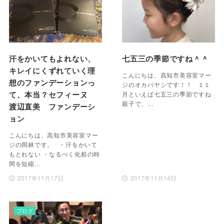
汗をかいてもよれない、
七五三の季節ですね＾＾
キレイにくずれていく理
こんにちは、高知市美容室マー
想のファンデーションっ
ジのオカバヤシです！！ １１
て、本当？セフィーヌ
月といえば七五三の季節ですね
親子で、…
渡辺直美 ファンデーシ
ョン
こんにちは、高知市美容室マー
ジの岡林です。 ・汗をかいて
もとれない ・なるべく化粧の時
間を短縮…
2017年11月17日
2017年11月14日
ブログ